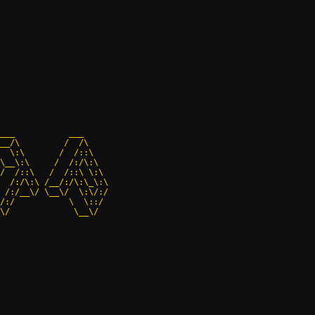
                      

___           ___     

__/\         /  /\    

  \:\       /  /::\   

\__\:\     /  /:/\:\  

/  /::\   /  /::\ \:\ 

  /:/\:\ /__/:/\:\_\:\

 /:/__\/ \__\/  \:\/:/

/:/           \  \::/ 

\/             \__\/  

                      
