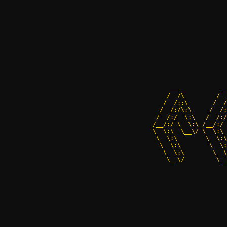
      ___           __
     /  /\         /  
    /  /::\       /  /
   /  /:/\:\     /  /:
  /  /:/  \:\   /  /:/
 /__/:/ \  \:\ /__/:/ 
 \  \:\  \__\/ \  \:\ 
  \  \:\        \  \:\
   \  \:\        \  \:
    \  \:\        \  \
     \__\/         \__