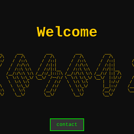
Welcome
_       ___           ___           ___           ___           
/\     /  /\         /  /\         /  /\         /  /\          
:/    /  /::\       /  /::|       /  /::\       /  /::|        /
/    /  /:/\:\     /  /:|:|      /  /:/\:\     /  /:|:|        \
    /  /::\ \:\   /  /:/|:|__   /  /::\ \:\   /  /:/|:|__       
   /__/:/\:\ \:\ /__/:/_|::::\ /__/:/\:\ \:\ /__/:/ |:| /\      
   \  \:\ \:\_\/ \__\/  /~~/:/ \  \:\ \:\_\/ \__\/  |:|/:/     /
    \  \:\ \:\         /  /:/   \  \:\ \:\       |  |:/:/     / 
\    \  \:\_\/        /  /:/     \  \:\_\/       |__|::/     /__
:\    \  \:\         /__/:/       \  \:\         /__/:/      \__
\/     \__\/         \__\/         \__\/         \__\/          
contact